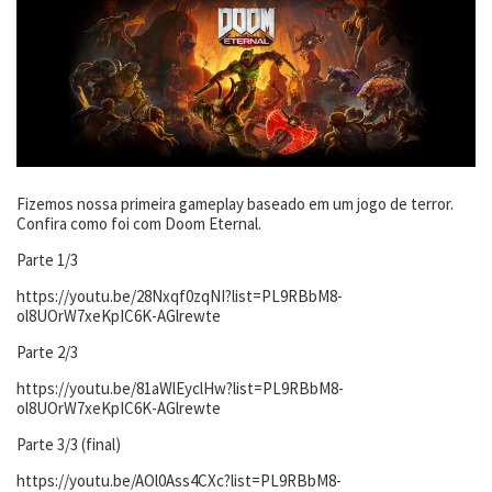
Fizemos nossa primeira gameplay baseado em um jogo de terror.
Confira como foi com Doom Eternal.
Parte 1/3
https://youtu.be/28Nxqf0zqNI?list=PL9RBbM8-
ol8UOrW7xeKpIC6K-AGlrewte
Parte 2/3
https://youtu.be/81aWlEyclHw?list=PL9RBbM8-
ol8UOrW7xeKpIC6K-AGlrewte
Parte 3/3 (final)
https://youtu.be/AOl0Ass4CXc?list=PL9RBbM8-