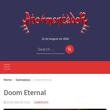
Skip
to
content
10 de August de 2026
Search
for:
Home
Gameplays
Doom Eternal
Doom Eternal
20 DE MAIO DE 2020
GAMEPLAYS