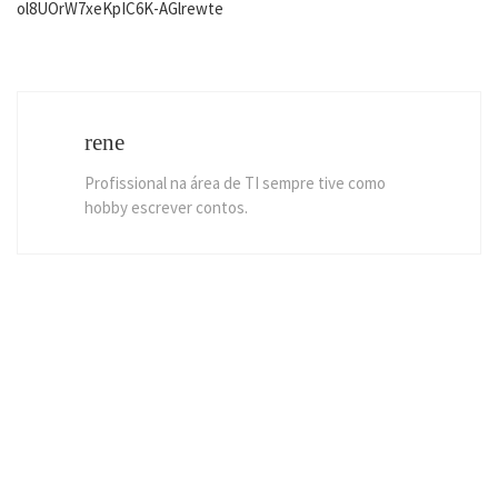
ol8UOrW7xeKpIC6K-AGlrewte
rene
Profissional na área de TI sempre tive como
hobby escrever contos.