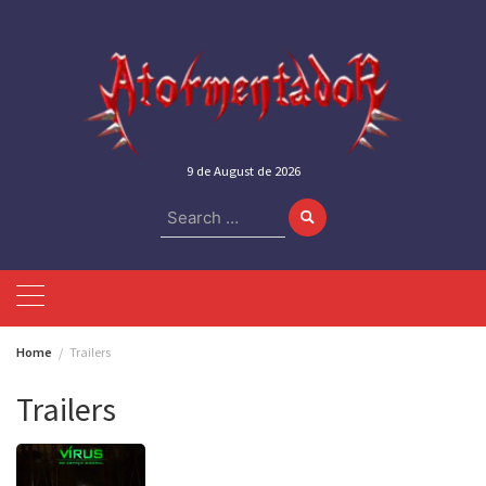
Skip
to
content
9 de August de 2026
Search
for:
Home
Trailers
Trailers